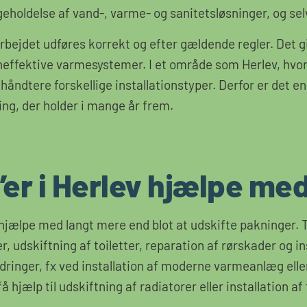
geholdelse af vand-, varme- og sanitetsløsninger, og selv
arbejdet udføres korrekt og efter gældende regler. Det g
neffektive varmesystemer. I et område som Herlev, hvor 
håndtere forskellige installationstyper. Derfor er det e
ing, der holder i mange år frem.
er i Herlev hjælpe me
hjælpe med langt mere end blot at udskifte pakninger. T
 udskiftning af toiletter, reparation af rørskader og in
edringer, fx ved installation af moderne varmeanlæg elle
 hjælp til udskiftning af radiatorer eller installation a