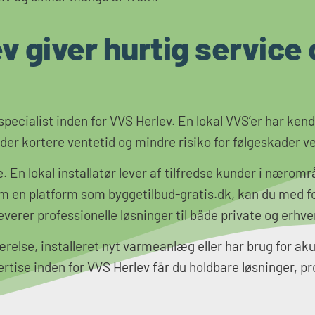
v giver hurtig service
 specialist inden for VVS Herlev. En lokal VVS’er har ke
yder kortere ventetid og mindre risiko for følgeskader 
 En lokal installatør lever af tilfredse kunder i næromr
em en platform som byggetilbud-gratis.dk, kan du med f
leverer professionelle løsninger til både private og erhve
lse, installeret nyt varmeanlæg eller har brug for akut
ise inden for VVS Herlev får du holdbare løsninger, pro