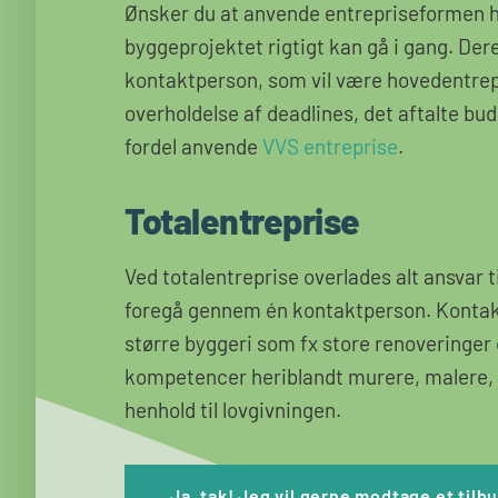
Ønsker du at anvende entrepriseformen ho
byggeprojektet rigtigt kan gå i gang. Der
kontaktperson, som vil være hovedentre
overholdelse af deadlines, det aftalte bu
fordel anvende
VVS entreprise
.
Totalentreprise
Ved totalentreprise overlades alt ansvar 
foregå gennem én kontaktperson. Kontaktp
større byggeri som fx store renoveringer 
kompetencer heriblandt murere, malere, el
henhold til lovgivningen.
Ja, tak! Jeg vil gerne modtage et tilb