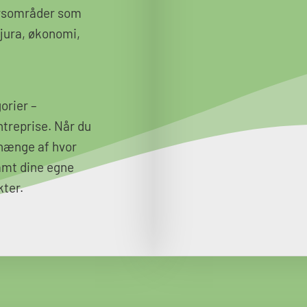
arsområder som
 jura, økonomi,
orier –
ntreprise. Når du
fhænge af hvor
amt dine egne
kter.