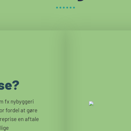
ise?
om fx nybyggeri
or fordel at gøre
reprise en aftale
lige