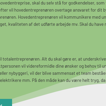
vedentreprise, skal du selv stå for godkendelser, som 
efter vil hovedentreprenøren overtage ansvaret for dit 
prenøren. Hovedentreprenøren vil kommunikere med und
dget, kvaliteten af det udførte arbejde mv. Skal du hav
til totalentreprenøren. Alt du skal gøre er, at underskr
ersonen vil videreformidle dine ønsker og behov til u
eller nybyggeri, vil der blive sammensat et team beståe
ektrikere mm. På den måde kan du være helt tryg, da al
ud