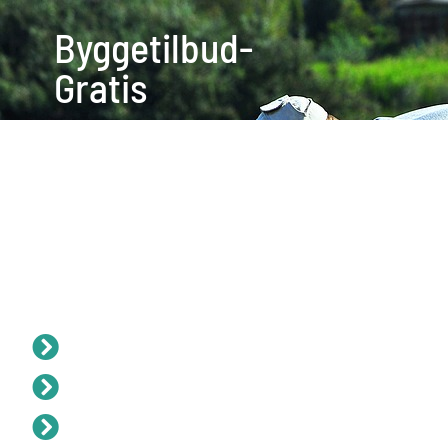
Byggetilbud-
Gratis
Entreprise - Få 3 t
Udfyld formularen
Du vil blive kontaktet indenfor 4
Modtag 3 uforpligtende tilbud