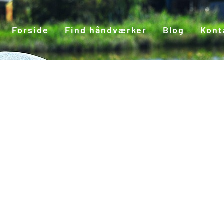
Forside
Find håndværker
Blog
Kont
ilbud
8 timer