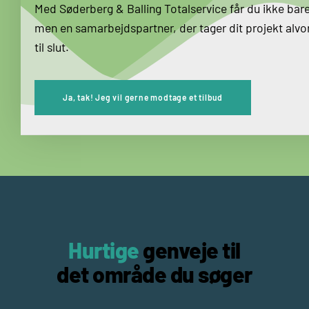
Med Søderberg & Balling Totalservice får du ikke bar
men en samarbejdspartner, der tager dit projekt alvorl
til slut.
Ja, tak! Jeg vil gerne modtage et tilbud
Hurtige
genveje til
det område du søger