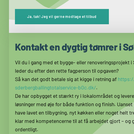
Ja, tak! Jeg vil gerne modtage et tilbud
Kontakt en dygtig tømrer i S
Vil du i gang med et bygge- eller renoveringsprojekt i
leder du efter den rette fagperson til opgaven?
Så kan det godt betale sig at kigge i retning af
https:/
sderbergballingtotalservice-b0c.dk/
.
De har opbygget et stærkt ry i lokalområdet og levere
løsninger med øje for både funktion og finish. Uanset
have lavet en tilbygning, nyt køkken eller noget helt tr
klar med kompetencerne til at få arbejdet gjort – og g
ordentligt.