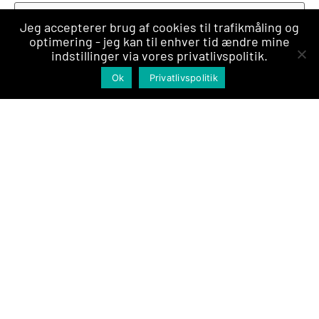
Telefon
*
Jeg accepterer brug af cookies til trafikmåling og
optimering - jeg kan til enhver tid ændre mine
indstillinger via vores privatlivspolitik.
E-
Indhent tilbud
mail
*
Ok
Privatlivspolitik
Navn
*
Adresse
*