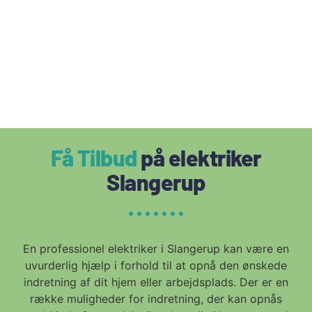
Få Tilbud
på elektriker
Slangerup
En professionel elektriker i Slangerup kan være en
uvurderlig hjælp i forhold til at opnå den ønskede
indretning af dit hjem eller arbejdsplads. Der er en
række muligheder for indretning, der kan opnås