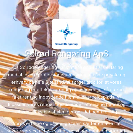
Solrød Rengøring ApS
CVR: 44299908
Hos Solrød Rengøring har vi mere end 10 års erfaring
med at levere professionel rengøring til både private og
erhverv på hele Sjælland. Vi sørger altid for, at vores
rengøring er effektiv, grundig og miljøvenlig, så du kan
få et rent og indbydende hjem eller arbejdsplads. Vi
tilpasser vores rengøringsløsninger efter dine behov og
tilbyder fleksible aftaler, der gør det nemt for dig.
Vores erfarne og pålidelige team sætter en ære i at
levere service af høj kvalitet, og vi gør det til en prioritet