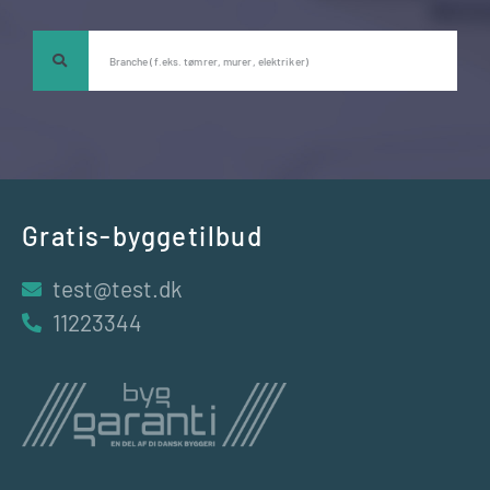
Gratis-byggetilbud
test@test.dk
11223344