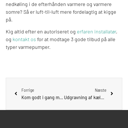
nedkøling i de efterhånden varmere og varmere
somre? Så er luft-til-luft mere fordelagtig at kigge
på.
Kig altid efter en autoriseret og
erfaren installatør
,
og
kontakt os
for at modtage 3 gode tilbud på alle
typer varmepumper.
Forrige
Næste
Kom godt i gang med din renovering
Udgravning af kælder – hvorfor, hvorfor ikke?